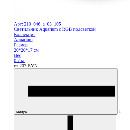
Арт: 210_046_a_03_105
Светильник Aquarium с RGB подсветкой
Коллекция
Aquarium
Размер
20*20*17 см
Вес
0.7 кг
от
203
BYN
1
минус