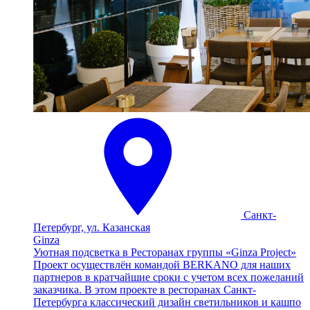
Санкт-
Петербург, ул. Казанская
Ginza
Уютная подсветка в Ресторанах группы «Ginza Project»
Проект осуществлён командой BERKANO для наших
партнеров в кратчайшие сроки с учетом всех пожеланий
заказчика. В этом проекте в ресторанах Санкт-
Петербурга классический дизайн светильников и кашпо