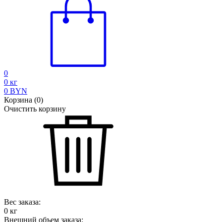
0
0
кг
0
BYN
Корзина
(
0
)
Очистить корзину
Вес заказа:
0
кг
Внешний объем заказа: