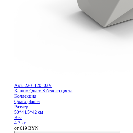
Арт: 220_120_03V
Кашпо Quaro S белого цвета
Коллекция
Quaro planter
Размер
50*44.5*42 см
Вес
4.7 кг
от
619
BYN