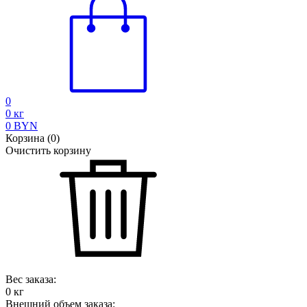
0
0
кг
0
BYN
Корзина
(
0
)
Очистить корзину
Вес заказа:
0
кг
Внешний объем заказа: