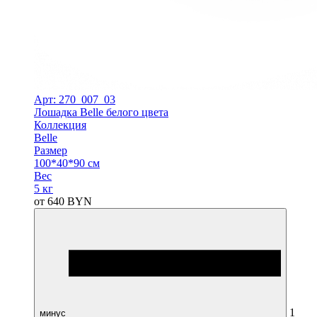
Арт: 270_007_03
Лошадка Belle белого цвета
Коллекция
Belle
Размер
100*40*90 см
Вес
5 кг
от
640
BYN
1
минус