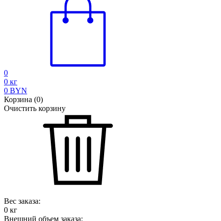
0
0
кг
0
BYN
Корзина
(
0
)
Очистить корзину
Вес заказа:
0
кг
Внешний объем заказа: