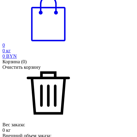
0
0
кг
0
BYN
Корзина
(
0
)
Очистить корзину
Вес заказа:
0
кг
Внешний объем заказа: