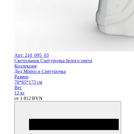
Арт: 210_095_03
Светильник Снегурочка белого цвета
Коллекция
Дед Мороз и Снегурочка
Размер
70*65*173 см
Вес
12 кг
от
1 812
BYN