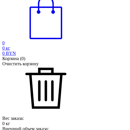
0
0
кг
0
BYN
Корзина
(
0
)
Очистить корзину
Вес заказа:
0
кг
Внешний объем заказа: