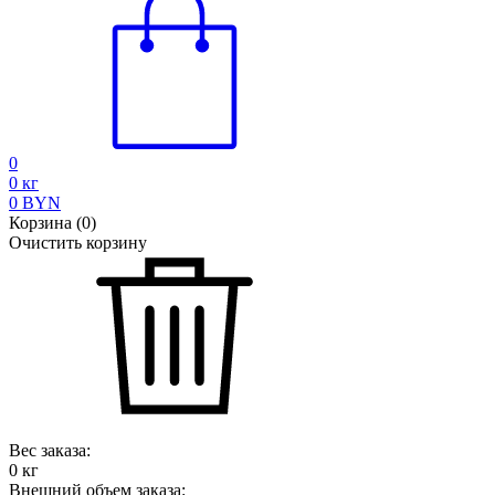
0
0
кг
0
BYN
Корзина
(
0
)
Очистить корзину
Вес заказа:
0
кг
Внешний объем заказа: