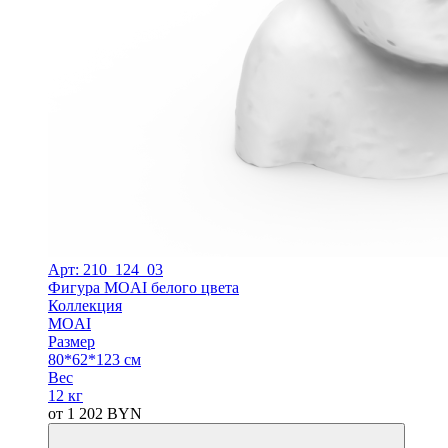
Арт: 210_124_03
Фигура MOAI белого цвета
Коллекция
MOAI
Размер
80*62*123 см
Вес
12 кг
от
1 202
BYN