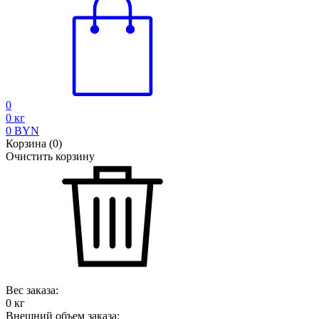
0
0
кг
0
BYN
Корзина
(
0
)
Очистить корзину
Вес заказа:
0
кг
Внешний объем заказа: