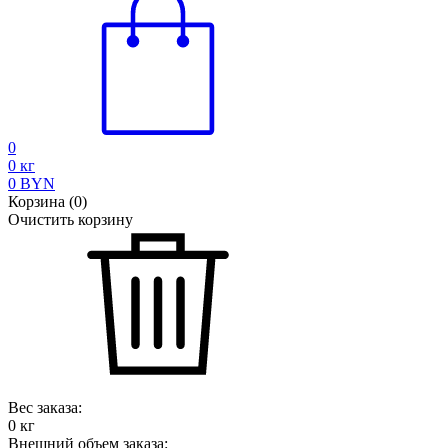
0
0
кг
0
BYN
Корзина
(
0
)
Очистить корзину
Вес заказа:
0
кг
Внешний объем заказа: