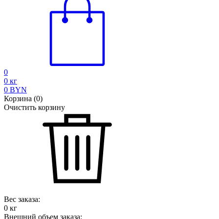
0
0
кг
0
BYN
Корзина
(
0
)
Очистить корзину
Вес заказа:
0
кг
Внешний объем заказа: