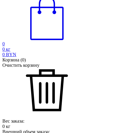
0
0
кг
0
BYN
Корзина
(
0
)
Очистить корзину
Вес заказа:
0
кг
Внешний объем заказа: