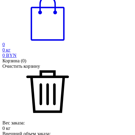
0
0
кг
0
BYN
Корзина
(
0
)
Очистить корзину
Вес заказа:
0
кг
Внешний объем заказа: