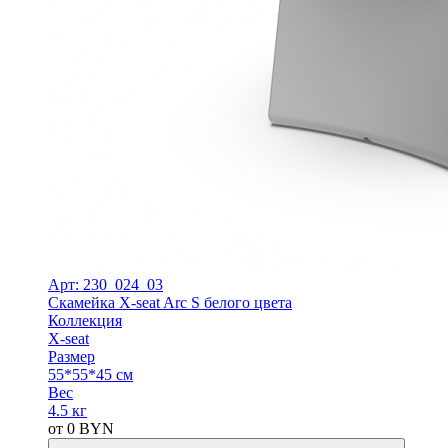
Арт: 230_024_03
Скамейка X-seat Arc S белого цвета
Коллекция
X-seat
Размер
55*55*45 см
Вес
4.5 кг
от
0
BYN