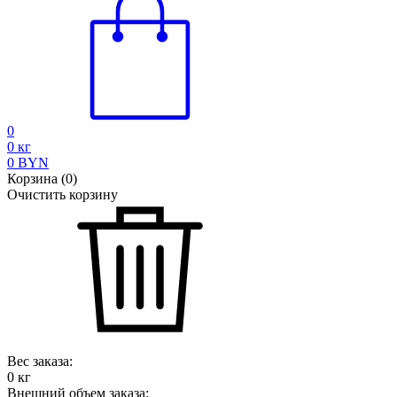
0
0
кг
0
BYN
Корзина
(
0
)
Очистить корзину
Вес заказа:
0
кг
Внешний объем заказа: