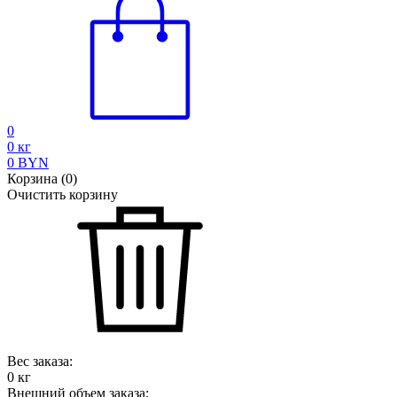
0
0
кг
0
BYN
Корзина
(
0
)
Очистить корзину
Вес заказа:
0
кг
Внешний объем заказа: