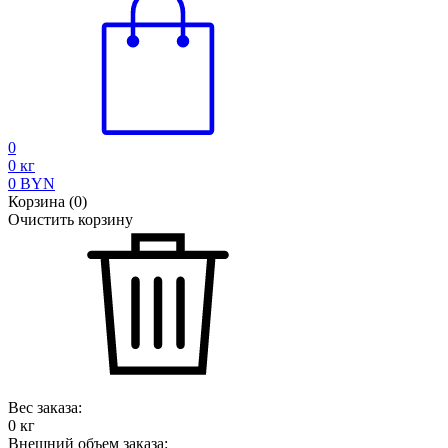
0
0
кг
0
BYN
Корзина
(
0
)
Очистить корзину
Вес заказа:
0
кг
Внешний объем заказа: