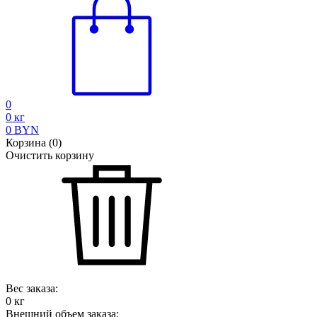
0
0
кг
0
BYN
Корзина
(
0
)
Очистить корзину
Вес заказа:
0
кг
Внешний объем заказа: