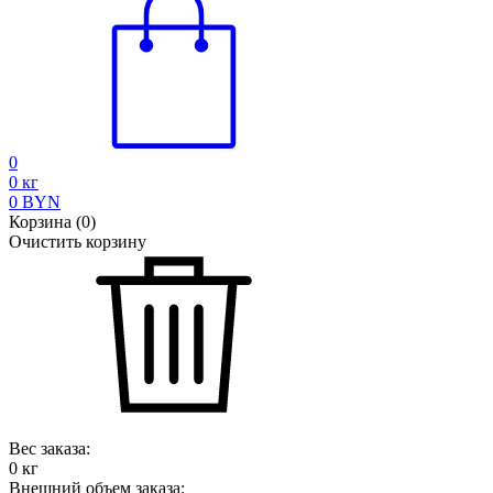
0
0
кг
0
BYN
Корзина
(
0
)
Очистить корзину
Вес заказа:
0
кг
Внешний объем заказа: