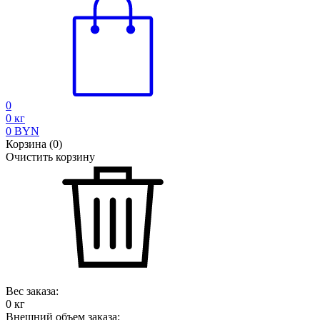
0
0
кг
0
BYN
Корзина
(
0
)
Очистить корзину
Вес заказа:
0
кг
Внешний объем заказа: