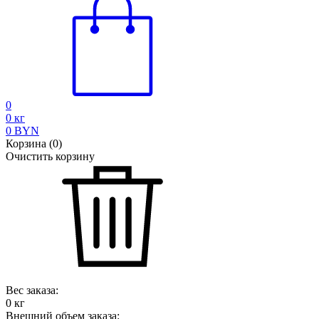
0
0
кг
0
BYN
Корзина
(
0
)
Очистить корзину
Вес заказа:
0
кг
Внешний объем заказа: