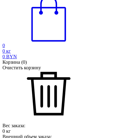
0
0
кг
0
BYN
Корзина
(
0
)
Очистить корзину
Вес заказа:
0
кг
Внешний объем заказа: