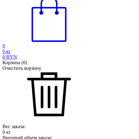
0
0
кг
0
BYN
Корзина
(
0
)
Очистить корзину
Вес заказа:
0
кг
Внешний объем заказа: