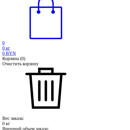
0
0
кг
0
BYN
Корзина
(
0
)
Очистить корзину
Вес заказа:
0
кг
Внешний объем заказа: