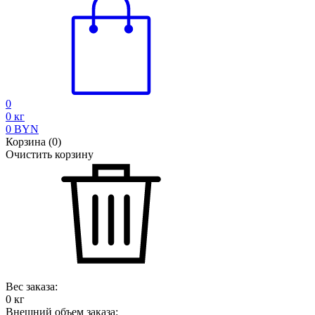
0
0
кг
0
BYN
Корзина
(
0
)
Очистить корзину
Вес заказа:
0
кг
Внешний объем заказа: