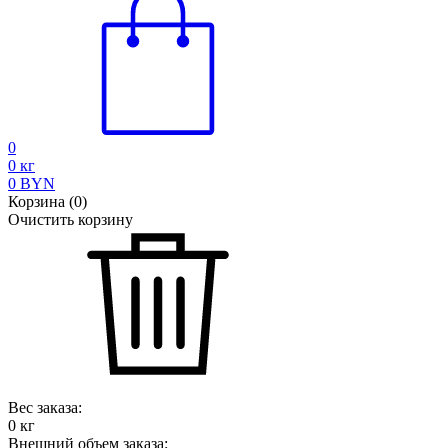
0
0
кг
0
BYN
Корзина
(
0
)
Очистить корзину
Вес заказа:
0
кг
Внешний объем заказа: