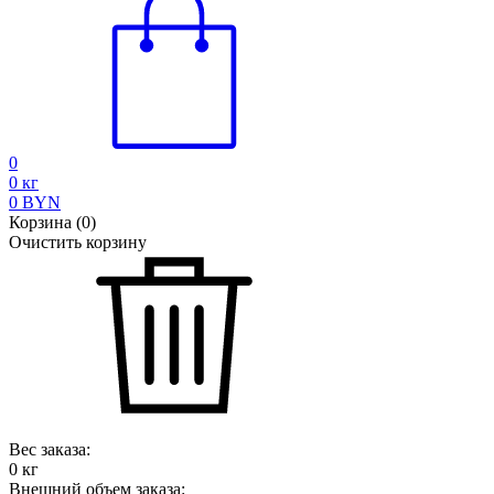
0
0
кг
0
BYN
Корзина
(
0
)
Очистить корзину
Вес заказа:
0
кг
Внешний объем заказа: