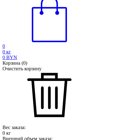
0
0
кг
0
BYN
Корзина
(
0
)
Очистить корзину
Вес заказа:
0
кг
Внешний объем заказа: