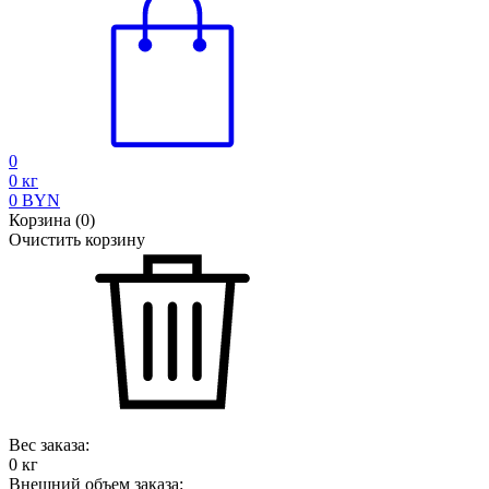
0
0
кг
0
BYN
Корзина
(
0
)
Очистить корзину
Вес заказа:
0
кг
Внешний объем заказа: