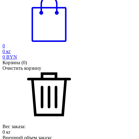
0
0
кг
0
BYN
Корзина
(
0
)
Очистить корзину
Вес заказа:
0
кг
Внешний объем заказа: