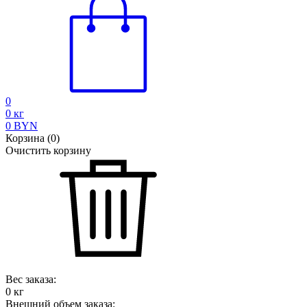
0
0
кг
0
BYN
Корзина
(
0
)
Очистить корзину
Вес заказа:
0
кг
Внешний объем заказа: