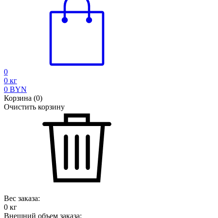
0
0
кг
0
BYN
Корзина
(
0
)
Очистить корзину
Вес заказа:
0
кг
Внешний объем заказа: