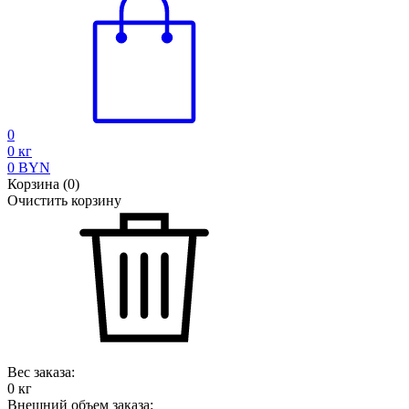
0
0
кг
0
BYN
Корзина
(
0
)
Очистить корзину
Вес заказа:
0
кг
Внешний объем заказа: