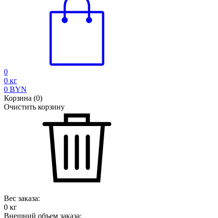
0
0
кг
0
BYN
Корзина
(
0
)
Очистить корзину
Вес заказа:
0
кг
Внешний объем заказа: