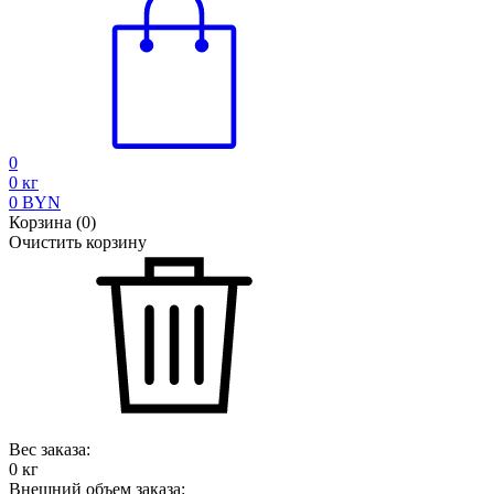
0
0
кг
0
BYN
Корзина
(
0
)
Очистить корзину
Вес заказа:
0
кг
Внешний объем заказа: